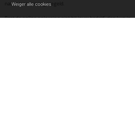
nabestaanden is geregeld.
Weiger alle cookies
Past de online oplossing niet bij jouw bedrijf, dan kun je
ook kiezen voor het maatwerkadvies van
PensioenRegelingAfsluiten! We vragen dan naar jouw
specieke wensen en sturen je een offerte voor onze
dienstverlening.