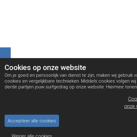
Cookies op
onze website
Om je goed en persoonlijk van dienst te zijn, maken wij gebruik v
cookies en vergelijkbare technieken. Middels cookies volgen wij
derde partijen jouw surfgedrag op onze website. Hiermee tonen
gepersonaliseerde advertenties en dit maakt het voor jou mogel
informatie te delen via social media.
Bekijk ons cookiebeleid
Coo
onze 
Accepteer alle cookies
Weiger alle cookies